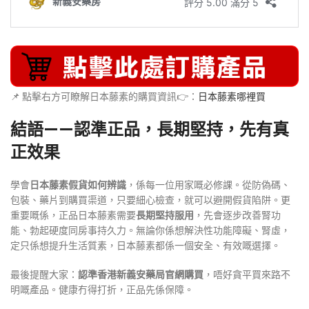
📌 點擊右方可瞭解日本藤素的購買資訊👉：
日本藤素哪裡買
結語——認準正品，長期堅持，先有真
正效果
學會
日本藤素假貨如何辨識
，係每一位用家嘅必修課。從防偽碼、
包裝、藥片到購買渠道，只要細心檢查，就可以避開假貨陷阱。更
重要嘅係，正品日本藤素需要
長期堅持服用
，先會逐步改善腎功
能、勃起硬度同房事持久力。無論你係想解決性功能障礙、腎虛，
定只係想提升生活質素，日本藤素都係一個安全、有效嘅選擇。
最後提醒大家：
認準香港新義安藥局官網購買
，唔好貪平買來路不
明嘅產品。健康冇得打折，正品先係保障。