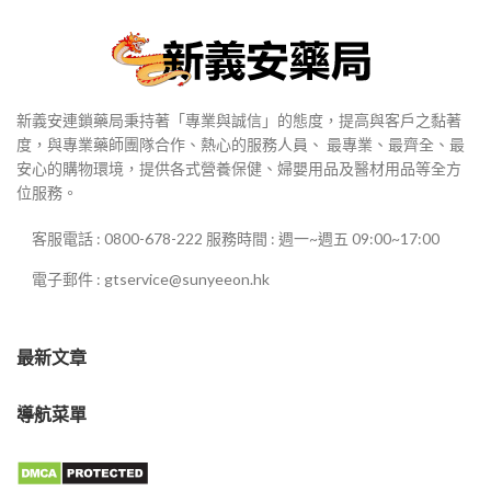
新義安連鎖藥局秉持著「專業與誠信」的態度，提高與客戶之黏著
度，與專業藥師團隊合作、熱心的服務人員、 最專業、最齊全、最
安心的購物環境，提供各式營養保健、婦嬰用品及醫材用品等全方
位服務。
客服電話 : 0800-678-222 服務時間 : 週一~週五 09:00~17:00
電子郵件 : gtservice@sunyeeon.hk
最新文章
導航菜單