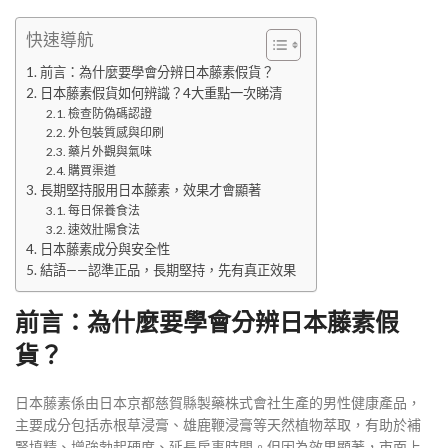
快速導航
前言：為什麼要學會分辨日本藤素假貨？
日本藤素假貨如何辨識？4大重點一次睇清
檢查防偽碼認證
外包裝質感與印刷
藥片外觀與氣味
購買渠道
長期堅持服用日本藤素，效果才會顯著
每日保養食法
速效壯陽食法
日本藤素成分與安全性
結語——認準正品，長期堅持，先有真正效果
前言：為什麼要學會分辨日本藤素假
貨？
日本藤素係由日本京都慈賀縣製藥株式會社生產的男性健康產品，
主要成分包括赤根草浸膏、雄鹿鞭浸膏等天然植物萃取，有助於補
腎填精、增強勃起硬度、延長房事時間。但因為效果顯著，市面上