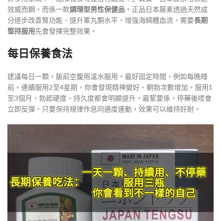
效威而鋼，而係一款
調理型男性保健品
。正品日本藤素透過天然成
分逐步改善腎功能、提升睪丸酮水平、增強海綿體血流，需要
長期
堅持服用
先會發揮完整效果。
每日保養食法
建議每日一顆，飯前空腹用溫水服用。最好固定時間，例如每晚睡
前。連續服用2至4星期，你會發現精神變好、朝勃次數增加。服用1
至3個月，勃起硬度、持久度都會明顯提升。最緊要係，停藥後唔會
立即反彈，只要保持規律作息同適度運動，效果可以維持好耐。