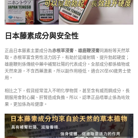
日本藤素成分與安全性
正品日本藤素主要成分為
赤根草浸膏
、
雄鹿鞭浸膏
同澱粉等天然萃
取。赤根草富含男性活力因子，有助於延緩射精、提升勃起硬度；
雄鹿鞭則係傳統中藥中補腎壯陽的代表成分。全部成分都係植物或
天然來源，不含西藥激素，所以副作用極低，適合20至60歲男士使
用。
相比之下，假貨經常混入不明化學物質，甚至含有威而鋼成分，長
期服用會對心臟、肝腎造成負擔。所以，認準正品唔單止係為咗效
果，更加係為咗健康。