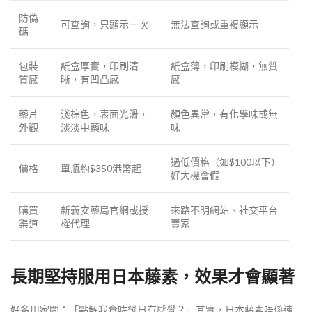
防偽
可查詢，只顯示一次
無法查詢或重複顯示
碼
包裝
紙盒厚實，印刷清
紙盒薄，印刷模糊，無質
質感
晰，有凹凸感
感
藥片
淺棕色，表面光滑，
顏色異常，有化學味或無
外觀
淡淡中藥味
味
過低價格（如$100以下）
價格
單瓶約$350港幣起
好大機會假
購買
新義安藥局官網或授
來路不明網站、社交平台
渠道
權代理
賣家
長期堅持服用日本藤素，效果才會顯著
好多用家問：「點解我食咗幾日冇感覺？」其實，日本藤素唔係速