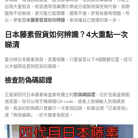
出現大量假貨。假貨通常用廉價化學成分或無效填充物代替，長期
服用不但無效，更可能引起頭暈、腸胃不適、肝腎負擔等問題。所
以，學會
日本藤素假貨如何辨識
，係保護自己健康的第一步。
日本藤素假貨如何辨識？4大重點一次
睇清
要分辨日本藤素真假，其實唔難，只要留意以下4個關鍵位置，就可
以大幅降低買到假貨的風險。
檢查防偽碼認證
正版第四代日本藤素每盒都有獨立的
防偽碼認證
，位於包裝盒側面
或背面。你可以用手機掃描QR code，或者上官網輸入防偽碼查
詢。真品的防偽碼只會顯示一次查詢記錄，如果出現「已被查詢」
或「無效編碼」，好大機會係假貨。