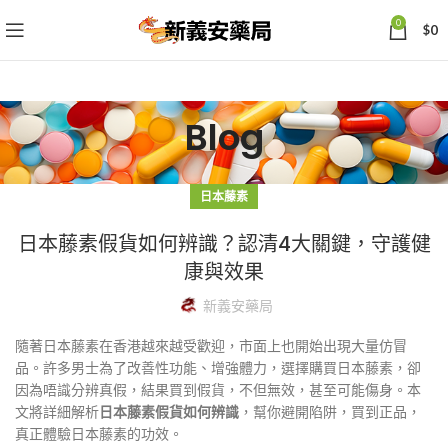
0
$
0
Blog
日本藤素
日本藤素假貨如何辨識？認清4大關鍵，守護健
康與效果
新義安藥局
隨著日本藤素在香港越來越受歡迎，市面上也開始出現大量仿冒
品。許多男士為了改善性功能、增強體力，選擇購買日本藤素，卻
因為唔識分辨真假，結果買到假貨，不但無效，甚至可能傷身。本
文將詳細解析
日本藤素假貨如何辨識
，幫你避開陷阱，買到正品，
真正體驗日本藤素的功效。