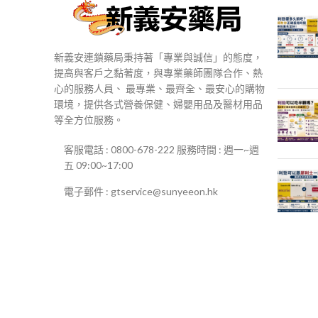
新義安連鎖藥局秉持著「專業與誠信」的態度，
提高與客戶之黏著度，與專業藥師團隊合作、熱
心的服務人員、 最專業、最齊全、最安心的購物
環境，提供各式營養保健、婦嬰用品及醫材用品
等全方位服務。
客服電話 : 0800-678-222 服務時間 : 週一~週
五 09:00~17:00
電子郵件 : gtservice@sunyeeon.hk