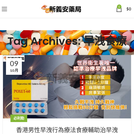
0
$
0
Tag Archives: 早洩食療
09
10 月
必利勁
香港男性早洩行為療法食療輔助治早洩