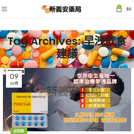
0
$
0
Tag Archives: 早洩飲食
建議
09
10 月
必利勁