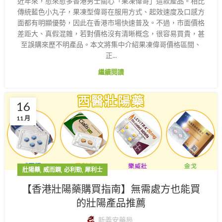
近年來，愈來愈多香港男士關心「果凍偉哥」這款產品。相比
傳統藍色小丸子，果凍型偉哥在服用方式、起效速度及口感方
面都有明顯優勢，因此在香港市場快速普及。不過，市面價格
差距大、真假混雜，若對價格沒有清晰概念，很容易買貴，甚
至誤購來歷不明產品。本文將集中介紹果凍偉哥價格區間、
正...
繼續閱讀
16
11 月
,
,
,
壯陽藥
威而鋼
必利勁
犀利士
【香港壯陽藥購買指南】無需處方也能買
的壯陽產品推薦
新義安藥局