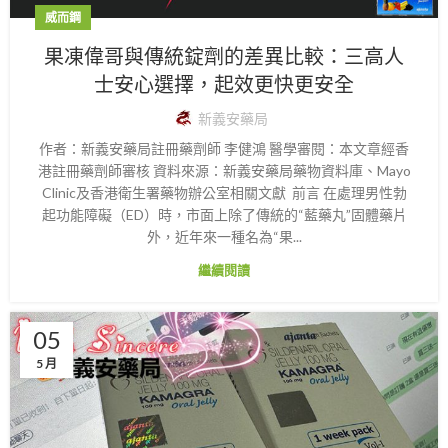
威而鋼
果凍偉哥與傳統錠劑的差異比較：三高人
士安心選擇，起效更快更安全
新義安藥局
作者：新義安藥局註冊藥劑師 李健鴻 醫學審閱：本文章經香
港註冊藥劑師審核 資料來源：新義安藥局藥物資料庫、Mayo
Clinic及香港衛生署藥物辦公室相關文獻 前言 在處理男性勃
起功能障礙（ED）時，市面上除了傳統的“藍藥丸”固體藥片
外，近年來一種名為“果...
繼續閱讀
05
5 月