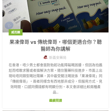
威而鋼
果凍偉哥 vs 傳統偉哥，哪個更適合你？聽
醫師為你講解
新義安藥局
在香港，唔少男士都會面對勃起功能障礙嘅困擾，但因為怕尷
尬而唔敢求醫或者搵解決方案。隨住醫藥科技進步，市面上出
現咗唔同類型嘅壯陽藥，其中最受關注嘅就係「果凍偉哥」同
「傳統偉哥」。兩者同樣含有西地那非成分，但服用方式、見
效時間、口感同價錢都有明顯分別。本文會詳細比較兩種產
品...
繼續閱讀