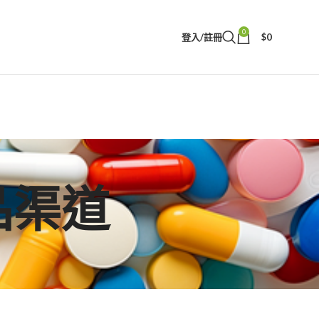
0
登入/註冊
$
0
正品渠道