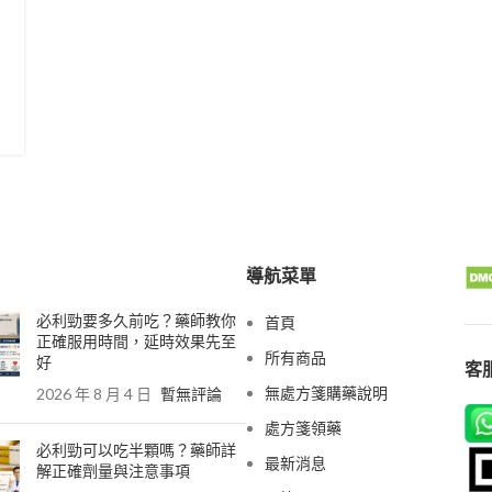
導航菜單
必利勁要多久前吃？藥師教你
首頁
正確服用時間，延時效果先至
所有商品
好
客服
無處方箋購藥說明
2026 年 8 月 4 日
暫無評論
處方箋領藥
必利勁可以吃半顆嗎？藥師詳
最新消息
解正確劑量與注意事項