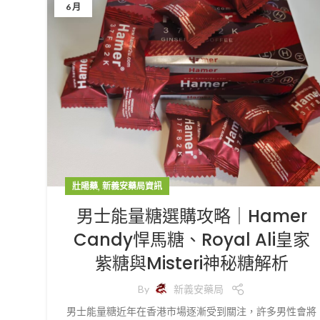
6 月
,
壯陽藥
新義安藥局資訊
男士能量糖選購攻略｜Hamer
Candy悍馬糖、Royal Ali皇家
紫糖與Misteri神秘糖解析
By
新義安藥局
男士能量糖近年在香港市場逐漸受到關注，許多男性會將