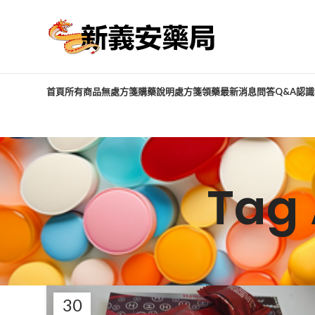
首頁
所有商品
無處方箋購藥說明
處方箋領藥
最新消息
問答Q&A
認識
Tag
30