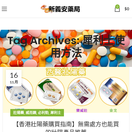
0
$
0
Tag Archives: 犀利士使
用方法
16
11 月
,
,
,
壯陽藥
威而鋼
必利勁
犀利士
【香港壯陽藥購買指南】無需處方也能買