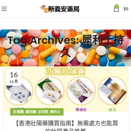
0
$
0
Tag Archives: 犀利士持
久
16
11 月
,
,
,
壯陽藥
威而鋼
必利勁
犀利士
【香港壯陽藥購買指南】無需處方也能買