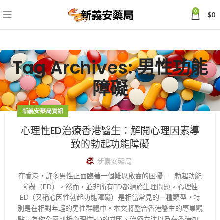
0
$
0
Tag Archives: 男性功能
障礙
新義安藥局資訊
心理性ED治療香港醫生：解開心理因素導
致的勃起功能障礙
新義安藥局
在香港，許多男性正面臨著一個難以啟齒的困擾——勃起功能
障礙（ED）。然而，並非所有ED都源於生理問題。心理性
ED（又稱心因性勃起功能障礙）是相當常見的一種類型，特
別是在相對年輕的男性群體中。本文將整合香港醫生的專業觀
點，為你全面剖析心理性ED的成因、治療方法以及在香港如...