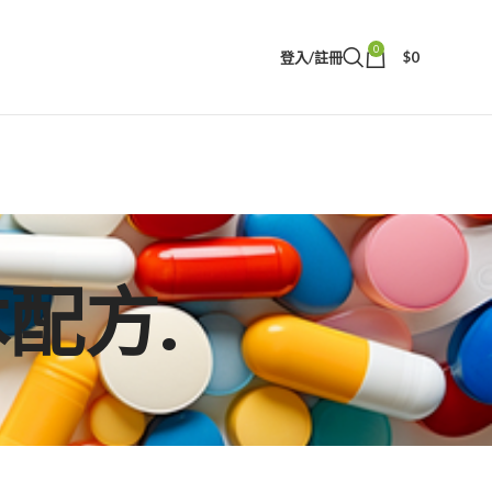
0
登入/註冊
$
0
草本配方.