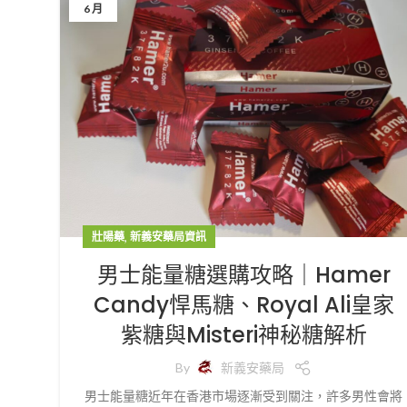
6 月
,
壯陽藥
新義安藥局資訊
男士能量糖選購攻略｜Hamer
Candy悍馬糖、Royal Ali皇家
紫糖與Misteri神秘糖解析
By
新義安藥局
男士能量糖近年在香港市場逐漸受到關注，許多男性會將