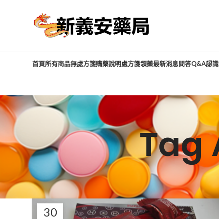
首頁
所有商品
無處方箋購藥說明
處方箋領藥
最新消息
問答Q&A
認識
Tag 
30