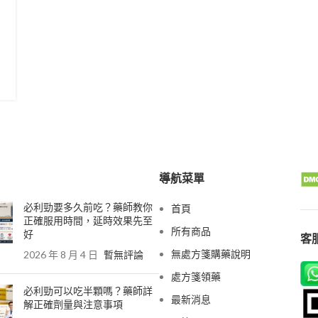
導航菜單
必利勁要多久前吃？藥師教你
首頁
正確服用時間，延時效果先至
所有商品
好
客服
無處方箋購藥說明
2026 年 8 月 4 日
暫無評論
處方箋領藥
必利勁可以吃半顆嗎？藥師詳
最新消息
解正確劑量與注意事項