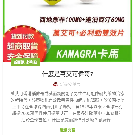
,
威而鋼
必利勁
什麽是萬艾可偉哥?
新義安藥局
萬艾可香港稱偉哥或威而鋼開創了男性性功能障礙的藥物治療
的新時代。該藥物能有效改善男性勃起功能障礙，於美國批準
上市時在全球範圍內引起了轟動。自1999年以來，全球已有
超過2000萬男性使用過萬艾可。在眾多壯陽藥中，其總銷量
居於全球首位。 什麼是威而鋼偉哥副廠？副廠偉...
繼續閱讀