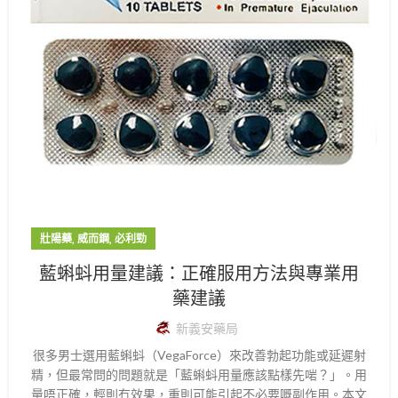
,
,
壯陽藥
威而鋼
必利勁
藍蝌蚪用量建議：正確服用方法與專業用
藥建議
新義安藥局
很多男士選用藍蝌蚪（VegaForce）來改善勃起功能或延遲射
精，但最常問的問題就是「藍蝌蚪用量應該點樣先啱？」。用
量唔正確，輕則冇效果，重則可能引起不必要嘅副作用。本文