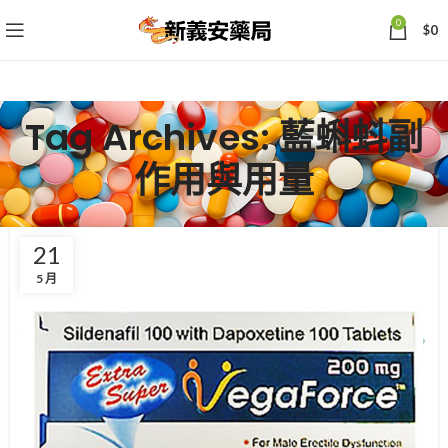
0
$
0
Tag Archives: 藍蝌蚪副
作用與用量
21
5 月