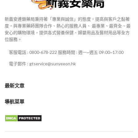
新義安連鎖藥局秉持著「專業與誠信」的態度，提高與客戶之黏著
度，與專業藥師團隊合作、熱心的服務人員、 最專業、最齊全、最
安心的購物環境，提供各式營養保健、婦嬰用品及醫材用品等全方
位服務。
客服電話 : 0800-678-222 服務時間 : 週一~週五 09:00~17:00
電子郵件 : gtservice@sunyeeon.hk
最新文章
導航菜單