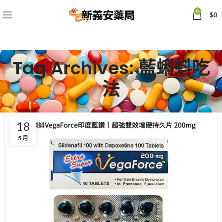
0
$
0
Tag Archives: 藍蝌蚪吃
法
18
5 月