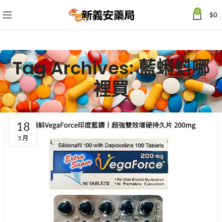
0
$
0
Tag Archives: 藍蝌蚪哪
裡買
18
5 月