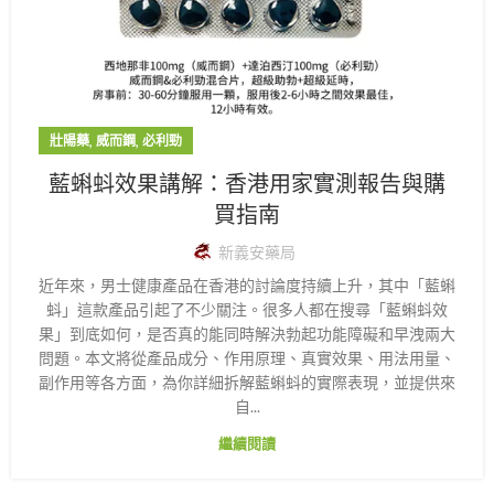
,
,
壯陽藥
威而鋼
必利勁
藍蝌蚪效果講解：香港用家實測報告與購
買指南
新義安藥局
近年來，男士健康產品在香港的討論度持續上升，其中「藍蝌
蚪」這款產品引起了不少關注。很多人都在搜尋「藍蝌蚪效
果」到底如何，是否真的能同時解決勃起功能障礙和早洩兩大
問題。本文將從產品成分、作用原理、真實效果、用法用量、
副作用等各方面，為你詳細拆解藍蝌蚪的實際表現，並提供來
自...
繼續閱讀