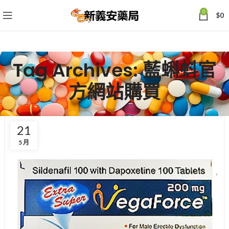
0
$
0
Tag Archives: 藍蝌蚪官
方網站購買
21
5 月