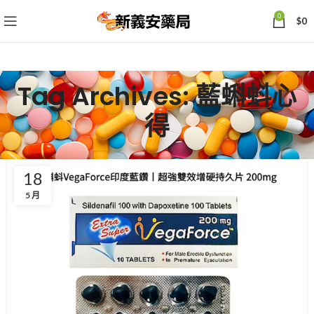
0
$
0
Tag Archives: 藍蝌蚪心
得
18
5 月