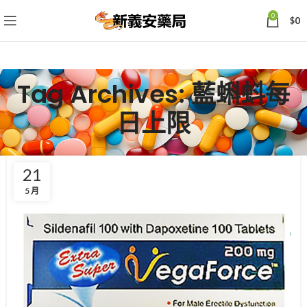
0
$
0
Tag Archives: 藍蝌蚪每
日上限
21
5 月