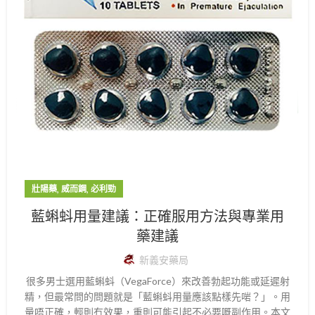
,
,
壯陽藥
威而鋼
必利勁
藍蝌蚪用量建議：正確服用方法與專業用
藥建議
新義安藥局
很多男士選用藍蝌蚪（VegaForce）來改善勃起功能或延遲射
精，但最常問的問題就是「藍蝌蚪用量應該點樣先啱？」。用
量唔正確，輕則冇效果，重則可能引起不必要嘅副作用。本文