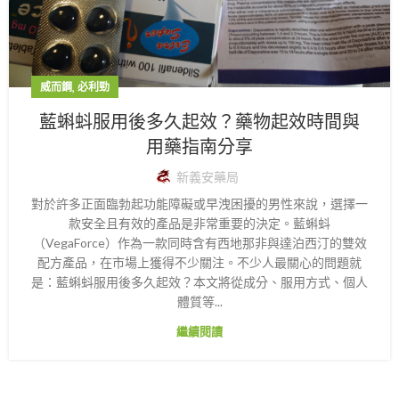
,
威而鋼
必利勁
藍蝌蚪服用後多久起效？藥物起效時間與
用藥指南分享
新義安藥局
對於許多正面臨勃起功能障礙或早洩困擾的男性來說，選擇一
款安全且有效的產品是非常重要的決定。藍蝌蚪
（VegaForce）作為一款同時含有西地那非與達泊西汀的雙效
配方產品，在市場上獲得不少關注。不少人最關心的問題就
是：藍蝌蚪服用後多久起效？本文將從成分、服用方式、個人
體質等...
繼續閱讀