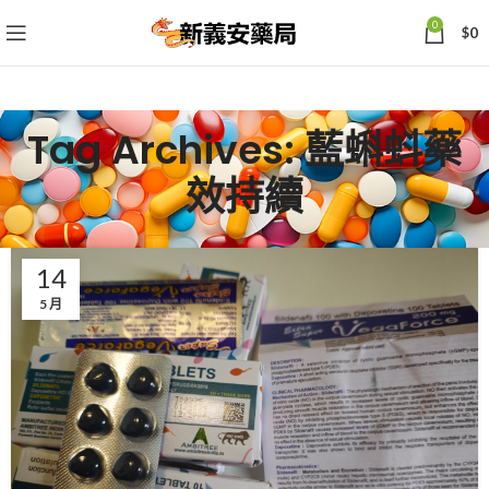
0
$
0
Tag Archives: 藍蝌蚪藥
效持續
14
5 月