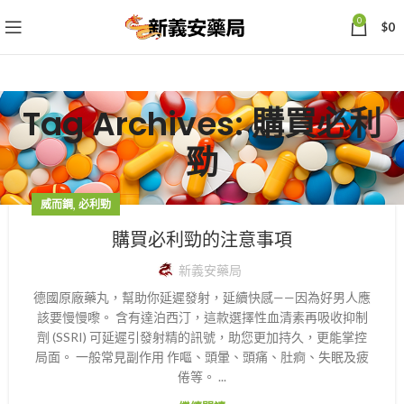
0
$
0
Tag Archives: 購買必利
勁
,
威而鋼
必利勁
購買必利勁的注意事項
新義安藥局
德國原廠藥丸，幫助你延遲發射，延續快感——因為好男人應
該要慢慢嚟。 含有達泊西汀，這款選擇性血清素再吸收抑制
劑 (SSRI) 可延遲引發射精的訊號，助您更加持久，更能掌控
局面。 一般常見副作用 作嘔、頭暈、頭痛、肚痾、失眠及疲
倦等。 ...