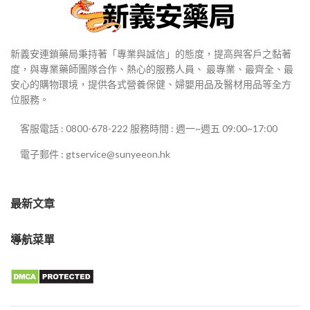
新義安連鎖藥局秉持著「專業與誠信」的態度，提高與客戶之黏著
度，與專業藥師團隊合作、熱心的服務人員、 最專業、最齊全、最
安心的購物環境，提供各式營養保健、婦嬰用品及醫材用品等全方
位服務。
客服電話 : 0800-678-222 服務時間 : 週一~週五 09:00~17:00
電子郵件 : gtservice@sunyeeon.hk
最新文章
導航菜單