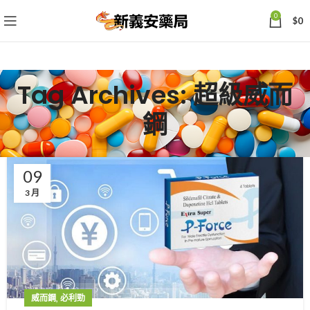
0
$
0
Tag Archives: 超級威而
鋼
09
3 月
,
威而鋼
必利勁