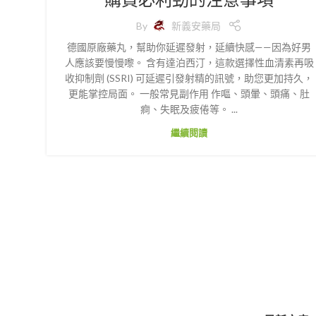
By
新義安藥局
德國原廠藥丸，幫助你延遲發射，延續快感——因為好男
人應該要慢慢嚟。 含有達泊西汀，這款選擇性血清素再吸
收抑制劑 (SSRI) 可延遲引發射精的訊號，助您更加持久，
更能掌控局面。 一般常見副作用 作嘔、頭暈、頭痛、肚
痾、失眠及疲倦等。 ...
繼續閱讀