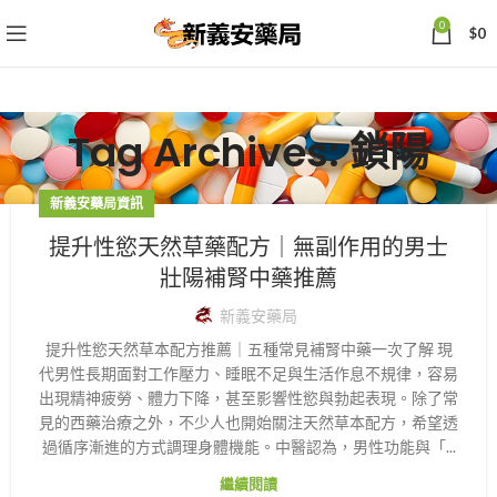
0
$
0
Tag Archives: 鎖陽
新義安藥局資訊
提升性慾天然草藥配方｜無副作用的男士
壯陽補腎中藥推薦
新義安藥局
提升性慾天然草本配方推薦｜五種常見補腎中藥一次了解 現
代男性長期面對工作壓力、睡眠不足與生活作息不規律，容易
出現精神疲勞、體力下降，甚至影響性慾與勃起表現。除了常
見的西藥治療之外，不少人也開始關注天然草本配方，希望透
過循序漸進的方式調理身體機能。中醫認為，男性功能與「...
繼續閱讀