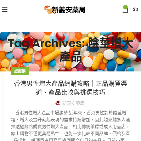
0
$
0
Tag Archives: 陰莖增大
產品
威而鋼
香港男性增大產品網購攻略｜正品購買渠
道、產品比較與挑選技巧
新義安藥局
香港男性增大產品市場趨勢 近年來，香港男性對於陰莖增
粗、增大及提升勃起表現的需求持續增加，因此越來越多人選
擇透過網路購買男性增大產品。相比傳統藥房或成人用品店，
線上購物不僅更具隱私性，也能一次比較不同品牌、價格及產
品規格，讓消費者更容易找到適合自己的商品。 目前市面...