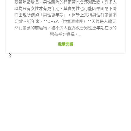
隨著年齡增長，男性體內的荷爾蒙也會逐漸改變。許多人
以為只有女性才有更年期，其實男性也可能因睪固酮下降
而出現所謂的「男性更年期」，醫學上又稱男性荷爾蒙不
足症。近年來，**DHEA（脫氫表雄酮）**因為是人體天
然荷爾蒙的前驅物，被不少人視為改善男性更年期症狀的
營養補充選擇。...
繼續閱讀