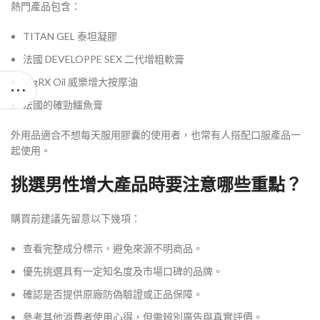
熱門產品包含：
TITAN GEL 泰坦凝膠
法國 DEVELOPPE SEX 二代增粗軟膏
VigRX Oil 威樂增大按摩油
法國的確勁鱷魚膏
外用品適合不想每天服用膠囊的使用者，也常有人搭配口服產品一
起使用。
挑選男性增大產品時要注意哪些重點？
購買前建議先留意以下幾項：
查看完整成分標示，避免來源不明商品。
優先挑選具有一定知名度及市場口碑的品牌。
確認是否提供原廠防偽驗證或正品保障。
參考其他消費者使用心得，但需辨別廣告與真實評價。