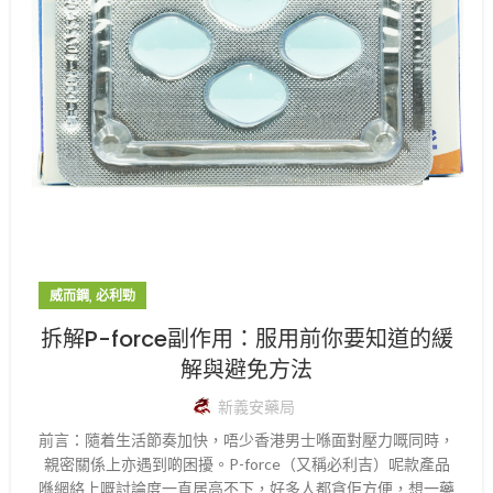
,
威而鋼
必利勁
拆解P-force副作用：服用前你要知道的緩
解與避免方法
新義安藥局
前言：隨着生活節奏加快，唔少香港男士喺面對壓力嘅同時，
親密關係上亦遇到啲困擾。P-force（又稱必利吉）呢款產品
喺網絡上嘅討論度一直居高不下，好多人都貪佢方便，想一藥