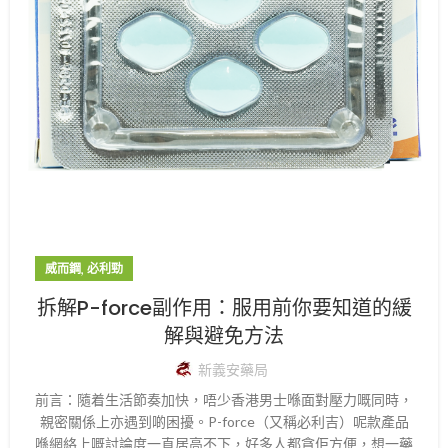
,
威而鋼
必利勁
拆解P-force副作用：服用前你要知道的緩
解與避免方法
新義安藥局
前言：隨着生活節奏加快，唔少香港男士喺面對壓力嘅同時，
親密關係上亦遇到啲困擾。P-force（又稱必利吉）呢款產品
喺網絡上嘅討論度一直居高不下，好多人都貪佢方便，想一藥