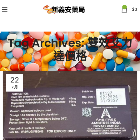
0
$
0
Tag Archives: 雙效艾力
達價格
22
7 月