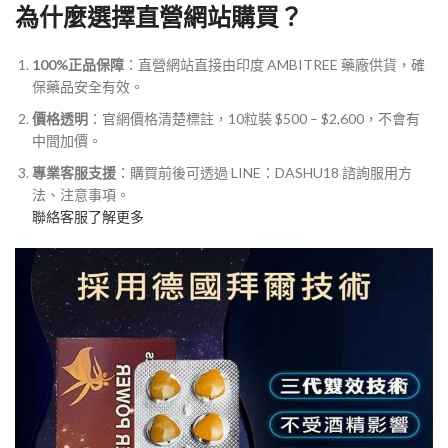
為什麼選擇直營網站購買？
100%正品保障
：直營網站直接由印度 AMBITREE 藥廠供貨，確
保藥品安全有效。
價格透明
：官網價格清楚標註，10粒裝 $500 – $2,600，不會有
中間加價。
專業客服支援
：購買前後可透過 LINE：DASHU18 諮詢服用方
法、注意事項。
聯絡客服了解更多