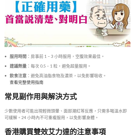
服用時間
：房事前 1 – 3 小時服用，空腹效果最佳。
建議劑量
：每次 0.5 – 1 粒，避免超量服用。
飲食注意
：避免高油脂食物及濃茶，以免影響吸收。
查看完整使用指南
常見副作用與解決方式
少數使用者可能出現輕微頭暈、面部潮紅等反應，只需多喝溫水即
可緩解。24 小時內不可重複服用，以免影響身體。
香港購買雙效艾力達的注意事項