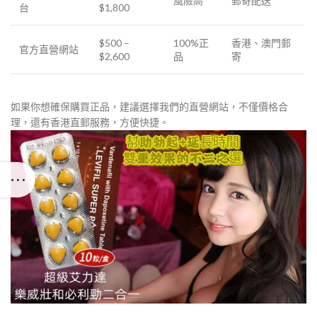
風險高
郵寄配送
台
$1,800
$500 –
100%正
香港、澳門郵
官方直營網站
$2,600
品
寄
如果你想確保購買正品，建議選擇我們的直營網站，不僅價格合
理，還有香港直郵服務，方便快捷。