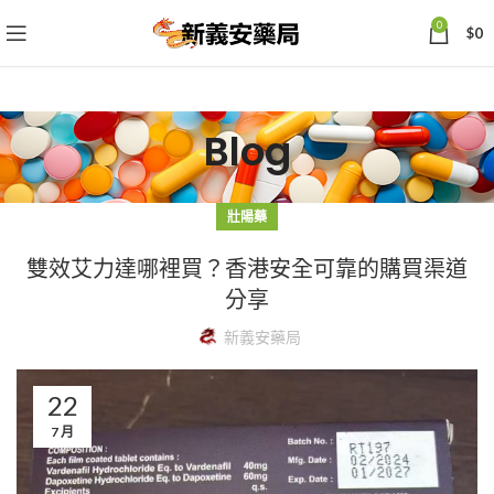
0
$
0
Blog
壯陽藥
雙效艾力達哪裡買？香港安全可靠的購買渠道
分享
新義安藥局
22
7 月