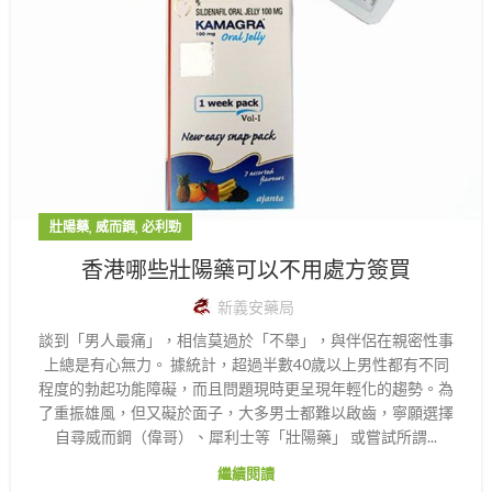
,
,
壯陽藥
威而鋼
必利勁
香港哪些壯陽藥可以不用處方簽買
新義安藥局
談到「男人最痛」，相信莫過於「不舉」，與伴侶在親密性事
上總是有心無力。 據統計，超過半數40歲以上男性都有不同
程度的勃起功能障礙，而且問題現時更呈現年輕化的趨勢。為
了重振雄風，但又礙於面子，大多男士都難以啟齒，寧願選擇
自尋威而鋼（偉哥）、犀利士等「壯陽藥」 或嘗試所謂...
繼續閱讀