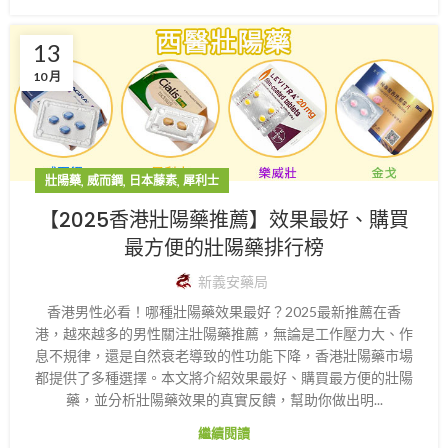
13
10 月
,
,
,
壯陽藥
威而鋼
日本藤素
犀利士
【2025香港壯陽藥推薦】效果最好、購買
最方便的壯陽藥排行榜
新義安藥局
​香港男性必看！哪種壯陽藥效果最好？2025最新推薦​ 在香
港，越來越多的男性關注壯陽藥推薦，無論是工作壓力大、作
息不規律，還是自然衰老導致的性功能下降，​香港壯陽藥市場
都提供了多種選擇。本文將介紹效果最好、購買最方便的壯陽
藥，並分析壯陽藥效果的真實反饋，幫助你做出明...
繼續閱讀