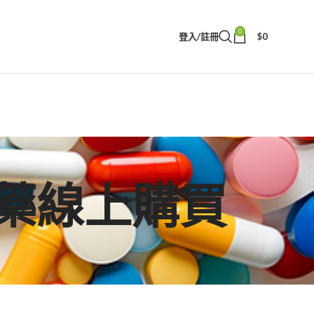
0
登入/註冊
$
0
壯陽藥線上購買