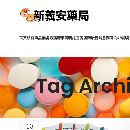
首頁
所有商品
無處方箋購藥說明
處方箋領藥
最新消息
問答Q&A
認識
Tag Ar
13