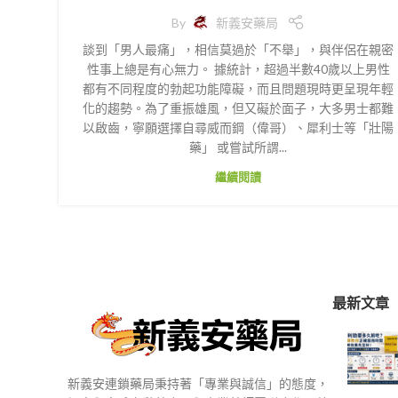
By
新義安藥局
談到「男人最痛」，相信莫過於「不舉」，與伴侶在親密
性事上總是有心無力。 據統計，超過半數40歲以上男性
都有不同程度的勃起功能障礙，而且問題現時更呈現年輕
化的趨勢。為了重振雄風，但又礙於面子，大多男士都難
以啟齒，寧願選擇自尋威而鋼（偉哥）、犀利士等「壯陽
藥」 或嘗試所謂...
繼續閱讀
最新文章
新義安連鎖藥局秉持著「專業與誠信」的態度，