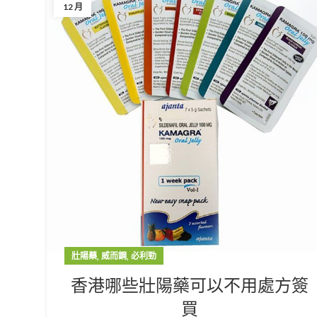
12 月
,
,
壯陽藥
威而鋼
必利勁
香港哪些壯陽藥可以不用處方簽
買