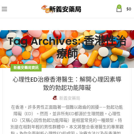
0
$
0
Tag Archives: 香港性治
療師
新義安藥局資訊
心理性ED治療香港醫生：解開心理因素導
致的勃起功能障礙
新義安藥局
在香港，許多男性正面臨著一個難以啟齒的困擾——勃起功能
障礙（ED）。然而，並非所有ED都源於生理問題。心理性
ED（又稱心因性勃起功能障礙）是相當常見的一種類型，特
別是在相對年輕的男性群體中。本文將整合香港醫生的專業觀
點，為你全面剖析心理性ED的成因、治療方法以及在香港如...