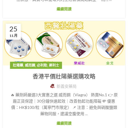
繼續閱讀
25
11 月
,
,
,
壯陽藥
威而鋼
必利勁
犀利士
香港平價壯陽藥選購攻略
新義安藥局
🔥 藥劑師嚴選3大實惠之選 威而鋼（Viagra） 熱賣No.1 👉 原
廠正貨保證｜30分鐘快速起效｜改善勃起功能障礙 💸 優惠
價：HK$100/粒（萬寧門市限定） 📌 注意：避免與硝酸鹽類
藥物同服，建議空腹使用 ...
繼續閱讀