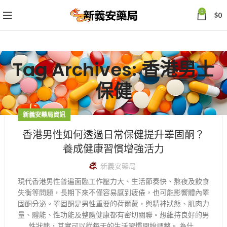
0
$
0
Tag Archives: 香港男士
保健
新義安藥局資訊
香港男性如何透過日常保健提升睪固酮？
養成健康習慣增強活力
新義安藥局
現代香港男性普遍面臨工作壓力大、生活節奏快、熬夜及飲食
失衡等問題，長期下來不僅容易感到疲倦，也可能影響體內睪
固酮分泌。睪固酮是男性重要的荷爾蒙，與精神狀態、肌肉力
量、體能、性功能及整體健康都有密切關聯。想維持良好的男
性狀態，其實可以從每天的生活習慣開始調整。 為什...