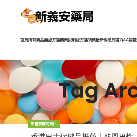
首頁
所有商品
無處方箋購藥說明
處方箋領藥
最新消息
問答Q&A
認識
Tag A
新義安藥局資訊
香港男士保健品推薦｜熱門男性