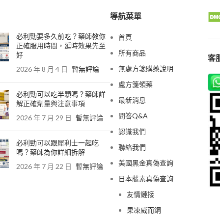
導航菜單
必利勁要多久前吃？藥師教你
首頁
正確服用時間，延時效果先至
所有商品
好
客服
無處方箋購藥說明
2026 年 8 月 4 日
暫無評論
處方箋領藥
必利勁可以吃半顆嗎？藥師詳
最新消息
解正確劑量與注意事項
問答Q&A
2026 年 7 月 29 日
暫無評論
認識我們
必利勁可以跟犀利士一起吃
聯絡我們
嗎？藥師為你詳細拆解
美國黑金真偽查詢
2026 年 7 月 22 日
暫無評論
日本藤素真偽查詢
友情鏈接
果凍威而鋼