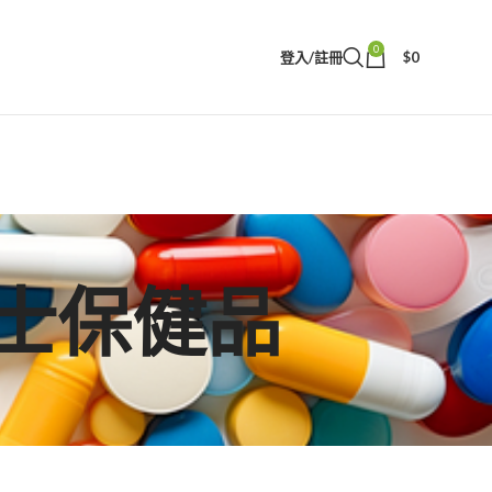
0
登入/註冊
$
0
港男士保健品