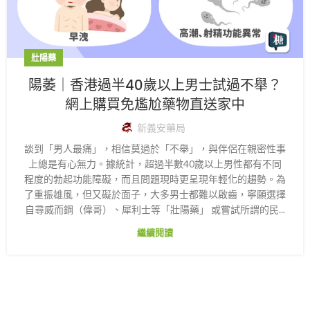
壯陽藥
陽萎｜香港過半40歲以上男士試過不舉？
網上購買免尷尬藥物直送家中
新義安藥局
談到「男人最痛」，相信莫過於「不舉」，與伴侶在親密性事
上總是有心無力。據統計，超過半數40歲以上男性都有不同
程度的勃起功能障礙，而且問題現時更呈現年輕化的趨勢。為
了重振雄風，但又礙於面子，大多男士都難以啟齒，寧願選擇
自尋威而鋼（偉哥）、犀利士等「壯陽藥」 或嘗試所謂的民...
繼續閱讀