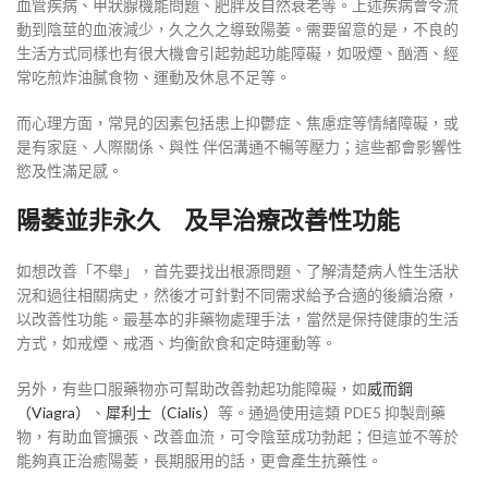
血管疾病、甲狀腺機能問題、肥胖及自然衰老等。上述疾病會令流
動到陰莖的血液減少，久之久之導致陽萎。需要留意的是，不良的
生活方式同樣也有很大機會引起勃起功能障礙，如吸煙、酗酒、經
常吃煎炸油膩食物、運動及休息不足等。
而心理方面，常見的因素包括患上抑鬱症、焦慮症等情緒障礙，或
是有家庭、人際關係、與性 伴侶溝通不暢等壓力；這些都會影響性
慾及性滿足感。
陽萎並非永久 及早治療改善性功能
如想改善「不舉」，首先要找出根源問題、了解清楚病人性生活狀
況和過往相關病史，然後才可針對不同需求給予合適的後續治療，
以改善性功能。最基本的非藥物處理手法，當然是保持健康的生活
方式，如戒煙、戒酒、均衡飲食和定時運動等。
另外，有些口服藥物亦可幫助改善勃起功能障礙，如
威而鋼
（Viagra）
、
犀利士（Cialis）
等。通過使用這類 PDE5 抑製劑藥
物，有助血管擴張、改善血流，可令陰莖成功勃起；但這並不等於
能夠真正治癒陽萎，長期服用的話，更會產生抗藥性。