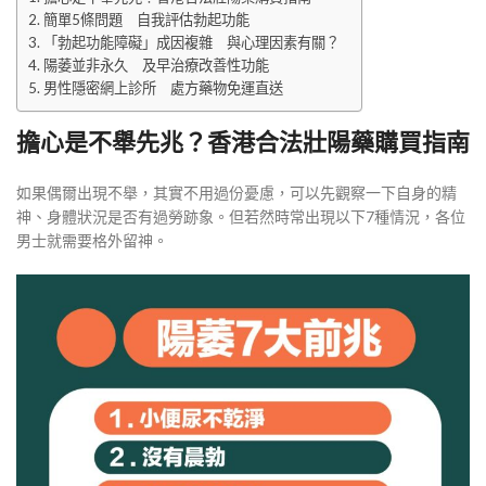
簡單5條問題 自我評估勃起功能
「勃起功能障礙」成因複雜 與心理因素有關？
陽萎並非永久 及早治療改善性功能
男性隱密網上診所 處方藥物免運直送
擔心是不舉先兆？香港合法壯陽藥購買指南
如果偶爾出現不舉，其實不用過份憂慮，可以先觀察一下自身的精
神、身體狀況是否有過勞跡象。但若然時常出現以下7種情況，各位
男士就需要格外留神。