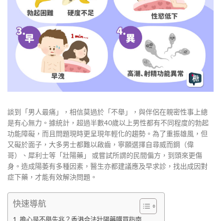
談到「男人最痛」，相信莫過於「不舉」，與伴侶在親密性事上總
是有心無力。據統計，超過半數40歲以上男性都有不同程度的勃起
功能障礙，而且問題現時更呈現年輕化的趨勢。為了重振雄風，但
又礙於面子，大多男士都難以啟齒，寧願選擇自尋威而鋼（偉
哥）、犀利士等「壯陽藥」 或嘗試所謂的民間偏方，到頭來更傷
身。造成陽萎有多種因素，醫生亦都建議應及早求診，找出成因對
症下藥，才能有效解決問題。
快速導航
擔心是不舉先兆？香港合法壯陽藥購買指南