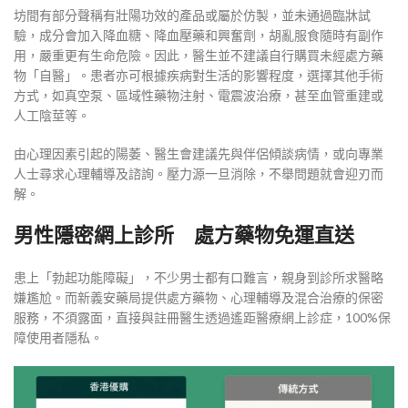
坊間有部分聲稱有壯陽功效的產品或屬於仿製，並未通過臨牀試
驗，成分會加入降血糖、降血壓藥和興奮劑，胡亂服食隨時有副作
用，嚴重更有生命危險。因此，醫生並不建議自行購買未經處方藥
物「自醫」。患者亦可根據疾病對生活的影響程度，選擇其他手術
方式，如真空泵、區域性藥物注射、電震波治療，甚至血管重建或
人工陰莖等。
由心理因素引起的陽萎、醫生會建議先與伴侶傾談病情，或向專業
人士尋求心理輔導及諮詢。壓力源一旦消除，不舉問題就會迎刃而
解。
男性隱密網上診所 處方藥物免運直送
患上「勃起功能障礙」，不少男士都有口難言，親身到診所求醫略
嫌尷尬。而新義安藥局提供處方藥物、心理輔導及混合治療的保密
服務，不須露面，直接與註冊醫生透過遙距醫療網上診症，100%保
障使用者隱私。