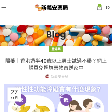
0
$
0
Blog
壯陽藥
陽萎｜香港過半40歲以上男士試過不舉？網上
購買免尷尬藥物直送家中
新義安藥局
27
11 月