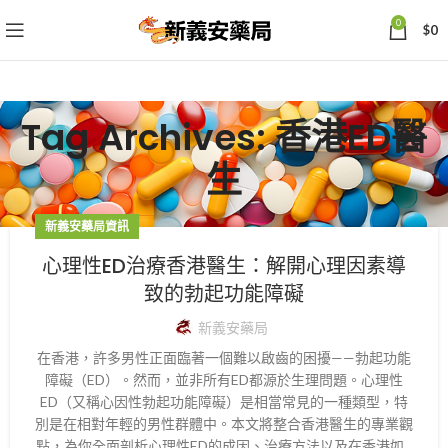
0
$
0
Tag Archives: 香港ED醫
生
新義安藥局資訊
心理性ED治療香港醫生：解開心理因素導
致的勃起功能障礙
新義安藥局
在香港，許多男性正面臨著一個難以啟齒的困擾——勃起功能
障礙（ED）。然而，並非所有ED都源於生理問題。心理性
ED（又稱心因性勃起功能障礙）是相當常見的一種類型，特
別是在相對年輕的男性群體中。本文將整合香港醫生的專業觀
點，為你全面剖析心理性ED的成因、治療方法以及在香港如...