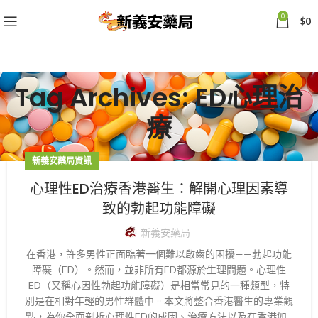
0
$
0
Tag Archives: ED心理治
療
新義安藥局資訊
心理性ED治療香港醫生：解開心理因素導
致的勃起功能障礙
新義安藥局
在香港，許多男性正面臨著一個難以啟齒的困擾——勃起功能
障礙（ED）。然而，並非所有ED都源於生理問題。心理性
ED（又稱心因性勃起功能障礙）是相當常見的一種類型，特
別是在相對年輕的男性群體中。本文將整合香港醫生的專業觀
點，為你全面剖析心理性ED的成因、治療方法以及在香港如...