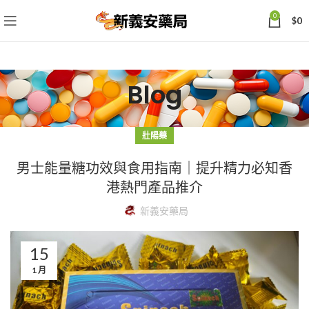
0
$
0
Blog
壯陽藥
男士能量糖功效與食用指南｜提升精力必知香
港熱門產品推介
新義安藥局
15
1 月