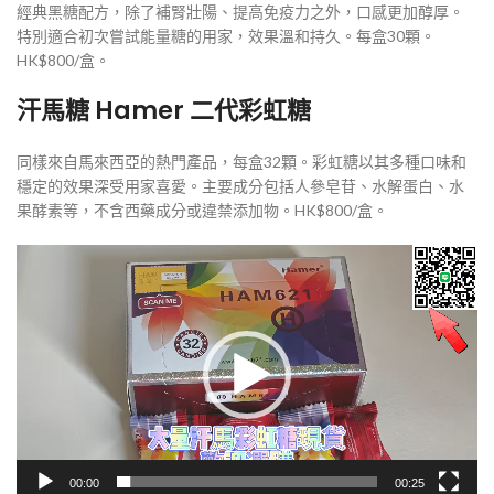
經典黑糖配方，除了補腎壯陽、提高免疫力之外，口感更加醇厚。
特別適合初次嘗試能量糖的用家，效果溫和持久。每盒30顆。
HK$800/盒。
汗馬糖 Hamer 二代彩虹糖
同樣來自馬來西亞的熱門產品，每盒32顆。彩虹糖以其多種口味和
穩定的效果深受用家喜愛。主要成分包括人參皂苷、水解蛋白、水
果酵素等，不含西藥成分或違禁添加物。HK$800/盒。
視
訊
播
放
器
00:00
00:25