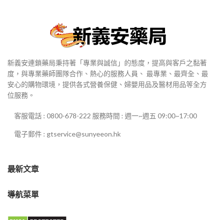
新義安連鎖藥局秉持著「專業與誠信」的態度，提高與客戶之黏著
度，與專業藥師團隊合作、熱心的服務人員、 最專業、最齊全、最
安心的購物環境，提供各式營養保健、婦嬰用品及醫材用品等全方
位服務。
客服電話 : 0800-678-222 服務時間 : 週一~週五 09:00~17:00
電子郵件 : gtservice@sunyeeon.hk
最新文章
導航菜單