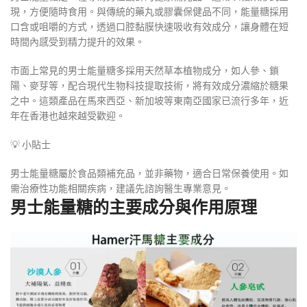
現，方便隨時食用。與傳統的藥丸或膠囊保健品不同，能量糖採用
口含或咀嚼的方式，透過口腔黏膜快速吸收有效成分，讓身體在短
時間內感受到精力提升的效果。
市面上常見的男士能量糖多採用天然草本植物成分，如人參、鎖
陽、麥芽等，配合現代生物科技提取技術，將有效成分濃縮於糖果
之中。這類產品在馬來西亞、新加坡等東南亞國家已流行多年，近
年在香港也越來越受歡迎。
💡 小貼士
男士能量糖屬於食品類補充品，並非藥物，適合日常保養使用。如
需治療性功能相關疾病，建議先諮詢醫生專業意見。
男士能量糖的主要成分與作用原理