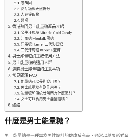
咖啡因
麥芽糖與天然糖分
人參提取物
鎖陽
香港熱門男士能量糖產品介紹
金牛汗馬糖 Miracle Gold Candy
汗馬糖 Mentalk 黑糖
汗馬糖 Hamer 二代彩虹糖
三代汗馬糖 Xtreme 藍糖
男士能量糖的正確使用方法
男士能量糖的適用人群
選購男士能量糖的注意事項
常見問題 FAQ
能量糖可以長期食用嗎？
男士能量糖有副作用嗎？
能量糖和傳統壯陽藥有什麼區別？
女士可以食用男士能量糖嗎？
總結
什麼是男士能量糖？
男士能量糖是一種專為男性設計的健康補充品，通常以糖果形式呈