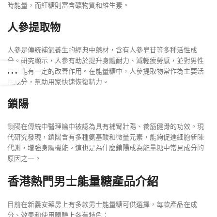
時能量，而紅糖則富含礦物質和維生素。
人參提取物
人參是傳統補氣養生的經典中藥材，含有人參皂苷等多種活性成
分。研究顯示，人參有助於提升身體耐力、減輕疲勞感，並對男性
性功能有一定的改善作用。在能量糖中，人參提取物常作為主要活
性成分，幫助用家快速恢復精力。
鎖陽
鎖陽在傳統中醫理論中被認為具有補腎壯陽、養筋健骨的功效。現
代研究發現，鎖陽含有多種氨基酸和微量元素，能夠促進細胞新陳
代謝，增強身體機能。這也是為什麼鎖陽成為能量糖中常見成分的
原因之一。
香港熱門男士能量糖產品介紹
目前在新義安藥房上有多款男士能量糖可供選擇，每款產品在成
分、效果和使用體驗上各有特色：