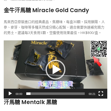
金牛汗馬糖 Miracle Gold Candy
馬來西亞原裝進口的經典產品，焦糖味，每盒30顆。採用鎖陽、人
參、麥芽、咖啡等多種天然成分精心配製，適合需要快速補充精力
的男士。建議每3天食用1顆，空腹使用效果最佳。HK$800/盒。
視
訊
播
放
器
00:00
00:21
汗馬糖 Mentalk 黑糖