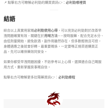
📌 點擊右方可瞭解必利勁的購買資訊👉：
必利勁哪裡買
結語
綜合以上真實用家嘅
必利勁使用心得
，可以見到必利勁對於改善早
洩問題確實有效，關鍵在於
用啱方法
——按時服藥、配合充足水分、
由低劑量開始、避免飲酒。副作用雖然存在，但多數輕微且可控，
身體適應之後就會好轉。最重要嘅係，一定要喺正規渠道購買正
品，先可以確保藥效同安全。
如果你都受早洩問題困擾，不妨參考以上心得，選擇適合自己嘅服
用方式，重新掌握房事嘅自信。
點擊右方可瞭解更多壯陽藥資訊👉：
必利勁療程