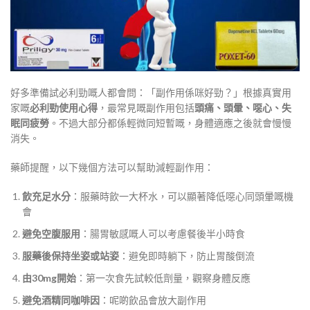
好多準備試必利勁嘅人都會問：「副作用係咪好勁？」根據真實用
家嘅
必利勁使用心得
，最常見嘅副作用包括
頭痛、頭暈、噁心、失
眠同疲勞
。不過大部分都係輕微同短暫嘅，身體適應之後就會慢慢
消失
。
藥師提醒，以下幾個方法可以幫助減輕副作用
：
飲充足水分
：服藥時飲一大杯水，可以顯著降低噁心同頭暈嘅機
會
避免空腹服用
：腸胃敏感嘅人可以考慮餐後半小時食
服藥後保持坐姿或站姿
：避免即時躺下，防止胃酸倒流
由30mg開始
：第一次食先試較低劑量，觀察身體反應
避免酒精同咖啡因
：呢啲飲品會放大副作用