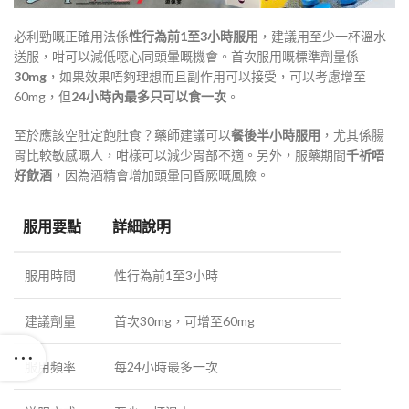
必利勁嘅正確用法係
性行為前1至3小時服用
，建議用至少一杯溫水
送服，咁可以減低噁心同頭暈嘅機會
。首次服用嘅標準劑量係
30mg
，如果效果唔夠理想而且副作用可以接受，可以考慮增至
60mg，但
24小時內最多只可以食一次
。
至於應該空肚定飽肚食？藥師建議可以
餐後半小時服用
，尤其係腸
胃比較敏感嘅人，咁樣可以減少胃部不適
。另外，服藥期間
千祈唔
好飲酒
，因為酒精會增加頭暈同昏厥嘅風險
。
服用要點
詳細說明
服用時間
性行為前1至3小時
建議劑量
首次30mg，可增至60mg
服用頻率
每24小時最多一次