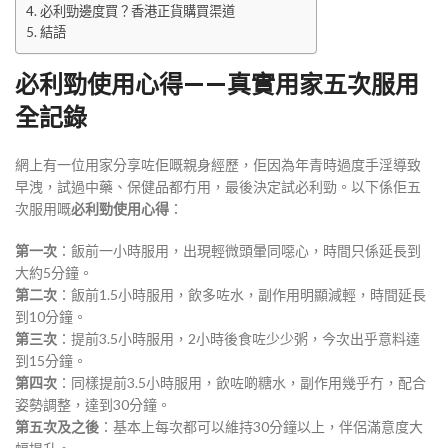
必利勁邊度買？香港正貨購買渠道
結語
必利勁使用心得——真實用家五次服用
全記錄
網上有一位用家分享咗佢嘅親身經歷，佢因為年青時過度手淫導致
早洩，試過中藥、保健品都冇用，最後決定試必利勁。以下係佢五
次服用嘅
必利勁使用心得
：
第一次
：飯前一小時服用，出現輕微頭暈同噁心，時間只係延長到
大約5分鐘。
第二次
：飯前1.5小時服用，飲多咗水，副作用明顯減輕，時間延長
到10分鐘。
第三次
：提前3.5小時服用，2小時後食咗少少粥，今次出乎意料達
到15分鐘。
第四次
：同樣提前3.5小時服用，飲咗啲糖水，副作用幾乎冇，配合
姿勢調整，達到30分鐘。
第五次及之後
：基本上每次都可以維持30分鐘以上，伴侶滿意度大