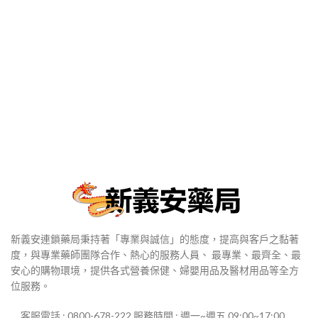
新義安連鎖藥局秉持著「專業與誠信」的態度，提高與客戶之黏著
度，與專業藥師團隊合作、熱心的服務人員、 最專業、最齊全、最
安心的購物環境，提供各式營養保健、婦嬰用品及醫材用品等全方
位服務。
客服電話 : 0800-678-222 服務時間 : 週一~週五 09:00~17:00