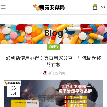
0
$
0
Blog
必利勁
必利勁使用心得：真實用家分享，早洩問題終
於有救
新義安藥局
02
7 月