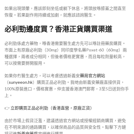
如果出現頭暈，應該即刻坐低或躺下休息，將頭放喺膝蓋之間直至
恢復。若果副作用持續或加劇，就應該諮詢醫生
。
必利勁邊度買？香港正貨購買渠道
必利勁係處方藥物，喺香港需要醫生處方先可以喺註冊藥房購買
。
市面上有原廠必利勁（30mg）同印度學名藥Poxet-60（60mg）兩
種選擇，兩者成分相同，但後者價格更實惠，而且每粒劑量較高，
可以按需要掰開服用
。
如果你冇醫生處方，可以考慮透過新義安
藥局官方網站
（
sunyeeon.hk
）購買正品必利勁。我哋由新義安藥廠直接供貨，
100%原裝進口，價格實惠，仲支援香港澳門郵寄，3至5日送到你手
上。
👉
立即購買正品必利勁（香港直營，原廠正貨）
由於市場上假貨泛濫，建議透過官方網站或授權經銷商購買，避免
在不明來源的通路購買，以確保商品的品質與安全性。點擊下方鏈
接可進
新義安藥房
官網進行購買