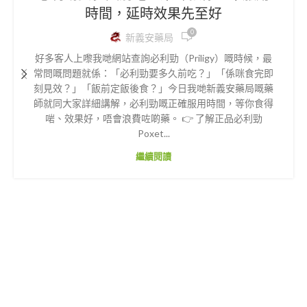
時間，延時效果先至好
0
新義安藥局
好多客人上嚟我哋網站查詢必利勁（Priligy）嘅時候，最
常問嘅問題就係：「必利勁要多久前吃？」「係咪食完即
刻見效？」「飯前定飯後食？」今日我哋新義安藥局嘅藥
師就同大家詳細講解，必利勁嘅正確服用時間，等你食得
啱、效果好，唔會浪費咗啲藥。 👉 了解正品必利勁
Poxet...
繼續閱讀