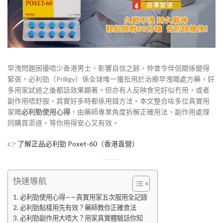
早洩問題困擾唔少香港男士，影響自信之餘，仲會令伴侶關係變得
緊張。必利勁（Priligy）係全球唯一獲批用於治療早洩嘅處方藥，好
多用家試過之後都話效果顯著
。但亦有人反映食完好似冇用，或者
副作用唔舒服，其實好多時都係用錯方法。本文整合咗多位真實用
家嘅
必利勁使用心得
，由藥師專業角度拆解正確用法、副作用處理
同購買渠道，等你用得安心又有效。
👉
了解正品必利勁 Poxet-60（香港直營）
快速導航
必利勁使用心得——真實用家五次服用全記錄
必利勁點樣用先有效？藥師教你正確食法
必利勁副作用大唔大？用家真實體驗話你知