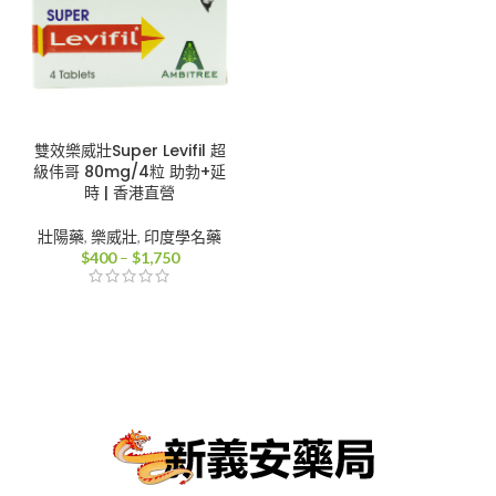
雙效樂威壯Super Levifil 超
級伟哥 80mg/4粒 助勃+延
時 | 香港直營
壯陽藥
,
樂威壯
,
印度學名藥
價
$
400
–
$
1,750
格
範
圍：
$400
到
$1,750