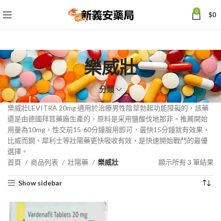
0
$
0
樂威壯
分類
樂威壯LEVITRA 20mg 適用於治療男性陰莖勃起功能障礙的，該藥
還是由德國拜耳藥廠生產的，原料是采用鹽酸伐地那非。推薦開始
用量為10mg，性交前15-60分鐘服用即可，最快15分鐘就有效果，
比威而鋼、犀利士等壯陽藥更快吸收有效，是快速開始戰鬥的最優
選擇。
依
首頁
商品列表
壯陽藥
樂威壯
顯示所有 3 筆結果
熱
Show sidebar
銷
度
排
序