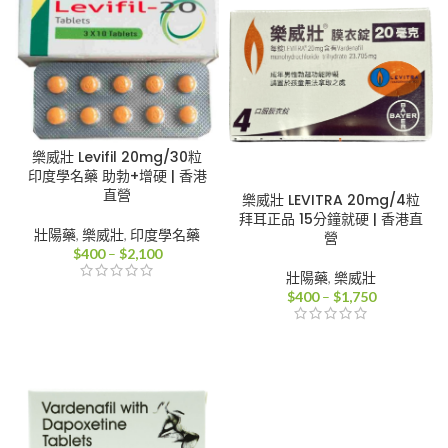
樂威壯 Levifil 20mg/30粒
印度學名藥 助勃+增硬 | 香港
直營
樂威壯 LEVITRA 20mg/4粒
拜耳正品 15分鐘就硬 | 香港直
壯陽藥
,
樂威壯
,
印度學名藥
營
價
$
400
–
$
2,100
格
壯陽藥
,
樂威壯
範
價
$
400
–
$
1,750
圍：
格
$400
範
到
圍：
$2,100
$400
到
$1,750