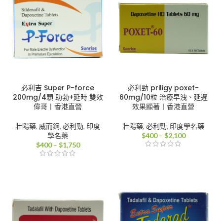
必利吉 Super P-force
必利勁 priligy poxet-
200mg/4顆 助勃+延時 雙效
60mg/10粒 治療早洩、延遲
偉哥丨香港直營
效果顯著丨香港直營
壯陽藥
,
威而鋼
,
必利勁
,
印度
壯陽藥
,
必利勁
,
印度學名藥
價
學名藥
$
400
–
$
2,100
價
格
$
400
–
$
1,750
格
範
範
圍：
圍：
$400
$400
到
到
$2,100
$1,750