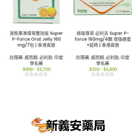
液態果凍偉哥雙效版 Super
綠版偉哥 必利吉 Super P-
P-Force Oral Jelly 160
force 160mg/4顆 增強硬度
mg/7包 | 香港直營
+延時 | 香港直營
壯陽藥
,
威而鋼
,
必利勁
,
印度
壯陽藥
,
威而鋼
,
必利勁
,
印度
學名藥
學名藥
價
價
$
400
–
$
1,750
$
350
–
$
1,800
格
格
範
範
圍：
圍：
$400
$350
到
到
$1,750
$1,800