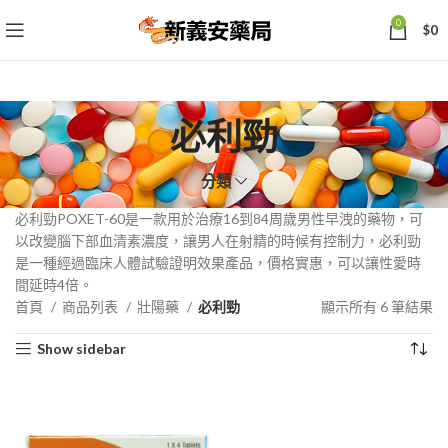
0
$
0
必利勁
分類
必利勁POXET-60是一款用於治療16到84周歲男性早洩的藥物，可
以改變腦下部血清素濃度，讓男人在射精的時候有控制力，必利勁
是一種經過臨床人體試驗證明效果產品，價格實惠，可以讓性愛時
間延時4倍。
依
首頁
商品列表
壯陽藥
必利勁
顯示所有 6 筆結果
熱
Show sidebar
銷
度
排
序