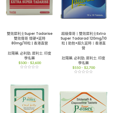
雙效犀利士Super Tadarise
超級偉哥丨雙效犀利士Extra
雙效偉哥 增硬+延時
Super Tadarad 120mg/10
80mg/10粒 | 香港直營
粒 | 助勃+超久延時丨香港直
營
壯陽藥
,
必利勁
,
犀利士
,
印度
學名藥
壯陽藥
,
必利勁
,
犀利士
,
印度
價
$
500
–
$
2,600
學名藥
格
價
$
550
–
$
2,700
範
格
圍：
範
$500
圍：
到
$550
$2,600
到
$2,700