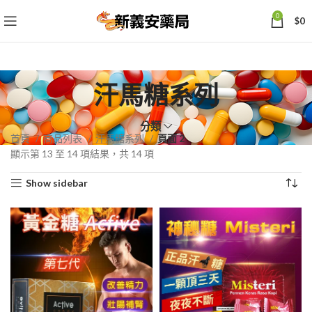
0
$
0
汗馬糖系列
分類
首頁
商品列表
汗馬糖系列
頁面 2
依
顯示第 13 至 14 項結果，共 14 項
熱
Show sidebar
銷
度
排
序