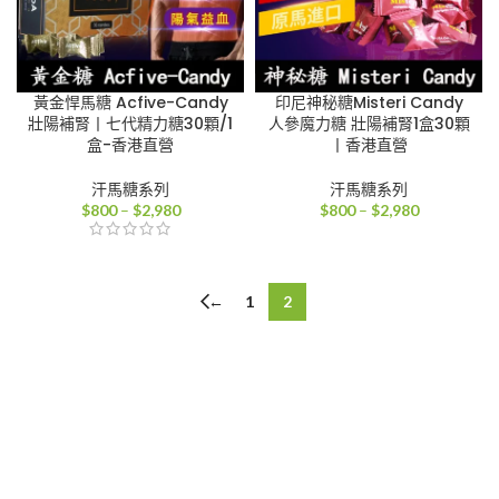
黃金悍馬糖 Acfive-Candy
印尼神秘糖Misteri Candy
壯陽補腎丨七代精力糖30顆/1
人參魔力糖 壯陽補腎1盒30顆
盒-香港直營
丨香港直營
汗馬糖系列
汗馬糖系列
價
價
$
800
–
$
2,980
$
800
–
$
2,980
格
格
範
範
圍：
圍：
$800
$800
←
1
2
到
到
$2,980
$2,980