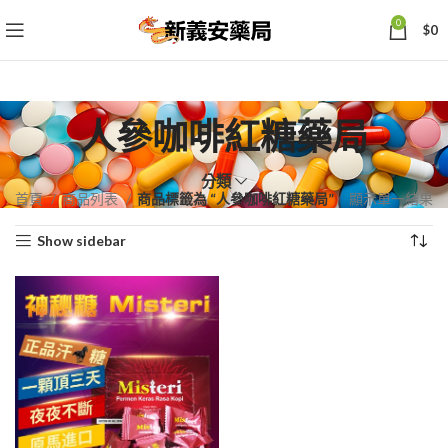
0
$
0
人參咖啡紅糖藥局
分類
首頁
商品列表
商品標籤為 “人參咖啡紅糖藥局”
顯示單一結果
Show sidebar