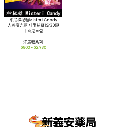
印尼神秘糖Misteri Candy
人參魔力糖 壯陽補腎1盒30顆
丨香港直營
汗馬糖系列
價
$
800
–
$
2,980
格
範
圍：
$800
到
$2,980