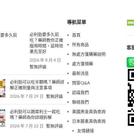
導航菜單
必利勁要多久前
首頁
吃？藥師教你正確
所有商品
服用時間，延時效
客服
果先至好
無處方箋購藥說明
2026 年 8 月 4 日
處方箋領藥
暫無評論
最新消息
必利勁可以吃半顆嗎？藥師詳
問答Q&A
解正確劑量與注意事項
認識我們
2026 年 7 月 29 日
暫無評論
聯絡我們
必利勁可以跟犀利士一起吃
美國黑金真偽查詢
嗎？藥師為你詳細拆解
日本藤素真偽查詢
2026 年 7 月 22 日
暫無評論
友情鏈接