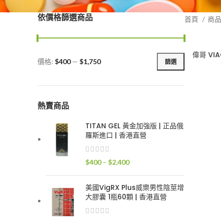
依價格篩選商品
首頁
商
偉哥 VI
價格:
$400
—
$1,750
篩選
最
最
低
高
價
價
格
格
熱賣商品
TITAN GEL 黃金加強版 | 正品俄
羅斯進口 | 香港直營
價
$
400
–
$
2,400
格
範
美國VigRX Plus威樂男性陰莖增
圍：
大膠囊 1瓶60顆 | 香港直營
$400
到