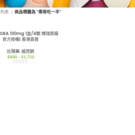
品列表
商品標籤為 “偉哥吃一半”
AGRA 100mg 1盒/4顆 輝瑞原廠
官方授權| 香港直營
壯陽藥
,
威而鋼
價
$
400
–
$
1,750
格
範
圍：
$400
到
$1,750