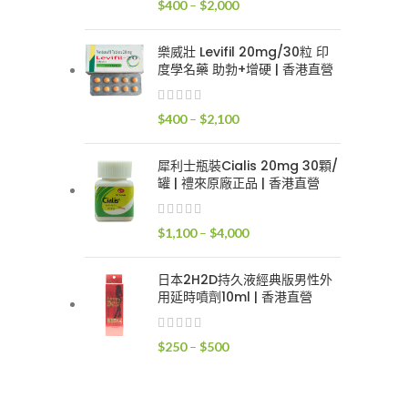
價
$
400
–
$
2,000
$2,400
格
範
樂威壯 Levifil 20mg/30粒 印
圍：
度學名藥 助勃+增硬 | 香港直營
$400
到
價
$
400
–
$
2,100
$2,000
格
範
犀利士瓶裝Cialis 20mg 30顆/
圍：
罐 | 禮來原廠正品 | 香港直營
$400
到
價
$
1,100
–
$
4,000
$2,100
格
範
日本2H2D持久液經典版男性外
圍：
用延時噴劑10ml | 香港直營
$1,100
到
價
$
250
–
$
500
$4,000
格
範
圍：