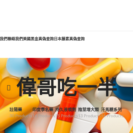
我們
聯絡我們
美國黑金真偽查詢
日本藤素真偽查詢
偉哥吃一半
壯陽藥
印度學名藥
持久液噴劑
陰莖增大類
汗馬糖系列
30 Products
16 Products
15 Products
13 Products
14 Products