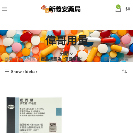
0
$
0
偉哥用量
分類
首頁
商品列表
商品標籤為 “偉哥用量”
顯示單一結果
Show sidebar