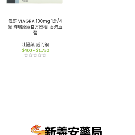
偉哥 VIAGRA 100mg 1盒/4
顆 輝瑞原廠官方授權| 香港直
營
壯陽藥
,
威而鋼
價
$
400
–
$
1,750
格
範
圍：
$400
到
$1,750