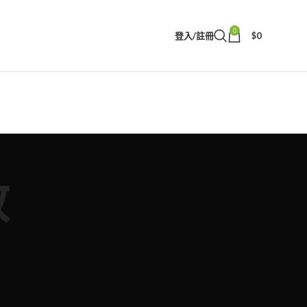
0
登入/註冊
$
0
效