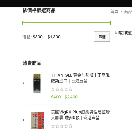
依價格篩選商品
首頁
商
印度神露
價格:
$300
—
$1,300
篩選
最
最
低
高
價
價
格
格
熱賣商品
TITAN GEL 黃金加強版 | 正品俄
羅斯進口 | 香港直營
價
$
400
–
$
2,400
格
範
美國VigRX Plus威樂男性陰莖增
圍：
大膠囊 1瓶60顆 | 香港直營
$400
到