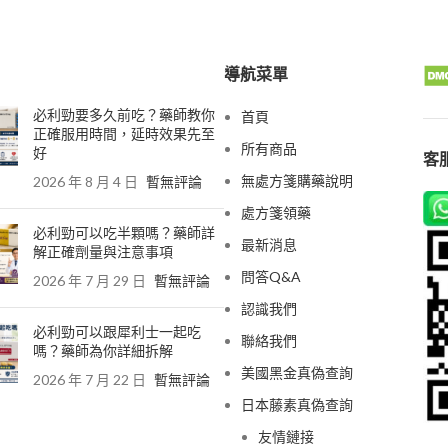
導航菜單
必利勁要多久前吃？藥師教你
首頁
正確服用時間，延時效果先至
所有商品
好
客服
無處方箋購藥說明
2026 年 8 月 4 日
暫無評論
處方箋領藥
必利勁可以吃半顆嗎？藥師詳
最新消息
解正確劑量與注意事項
問答Q&A
2026 年 7 月 29 日
暫無評論
認識我們
必利勁可以跟犀利士一起吃
聯絡我們
嗎？藥師為你詳細拆解
美國黑金真偽查詢
2026 年 7 月 22 日
暫無評論
日本藤素真偽查詢
友情鏈接