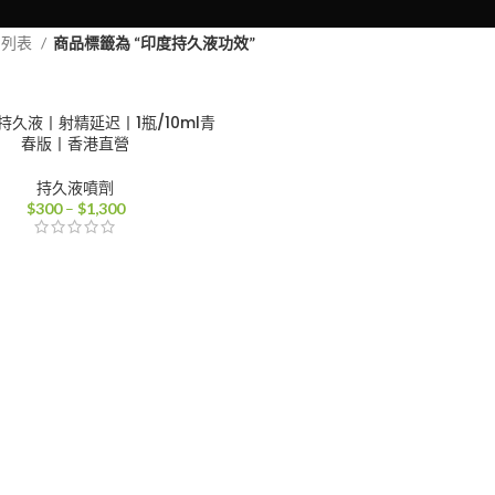
品列表
商品標籤為 “印度持久液功效”
持久液丨射精延迟丨1瓶/10ml青
春版丨香港直營
持久液噴劑
價
$
300
–
$
1,300
格
範
圍：
$300
到
$1,300