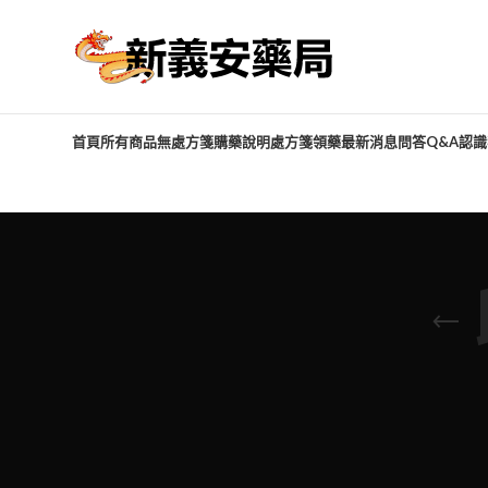
首頁
所有商品
無處方箋購藥說明
處方箋領藥
最新消息
問答Q&A
認識