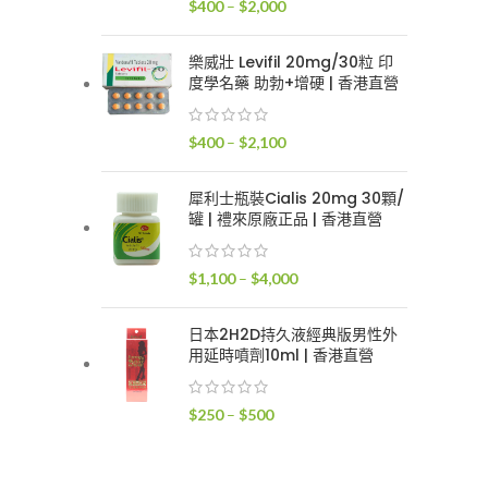
價
$
400
–
$
2,000
$2,400
格
範
樂威壯 Levifil 20mg/30粒 印
圍：
度學名藥 助勃+增硬 | 香港直營
$400
到
價
$
400
–
$
2,100
$2,000
格
範
犀利士瓶裝Cialis 20mg 30顆/
圍：
罐 | 禮來原廠正品 | 香港直營
$400
到
價
$
1,100
–
$
4,000
$2,100
格
範
日本2H2D持久液經典版男性外
圍：
用延時噴劑10ml | 香港直營
$1,100
到
價
$
250
–
$
500
$4,000
格
範
圍：