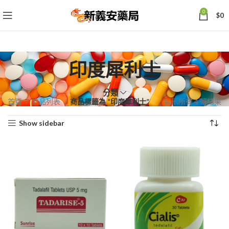
0
$
0
印度犀利士
分類
依
首頁
商品列表
商品標籤為 “印度犀利士”
顯示所有 4 筆結果
熱
Show sidebar
銷
度
排
序