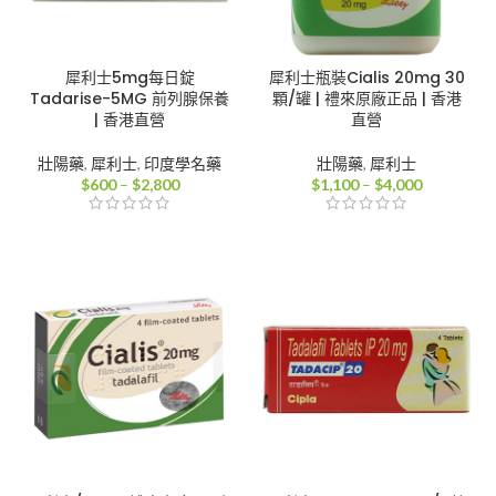
犀利士5mg每日錠
犀利士瓶裝Cialis 20mg 30
Tadarise-5MG 前列腺保養
顆/罐 | 禮來原廠正品 | 香港
| 香港直營
直營
壯陽藥
,
犀利士
,
印度學名藥
壯陽藥
,
犀利士
價
價
$
600
–
$
2,800
$
1,100
–
$
4,000
格
格
範
範
圍：
圍：
$600
$1,100
到
到
$2,800
$4,000