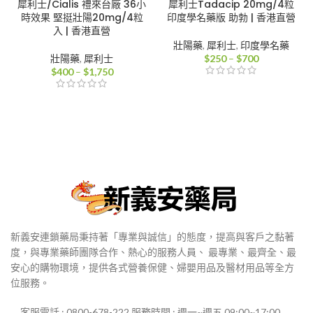
犀利士/Cialis 禮來台廠 36小
犀利士Tadacip 20mg/4粒
時效果 堅挺壯陽20mg/4粒
印度學名藥版 助勃 | 香港直營
入 | 香港直營
壯陽藥
,
犀利士
,
印度學名藥
價
壯陽藥
,
犀利士
$
250
–
$
700
價
格
$
400
–
$
1,750
格
範
範
圍：
圍：
$250
$400
到
到
$700
$1,750
新義安連鎖藥局秉持著「專業與誠信」的態度，提高與客戶之黏著
度，與專業藥師團隊合作、熱心的服務人員、 最專業、最齊全、最
安心的購物環境，提供各式營養保健、婦嬰用品及醫材用品等全方
位服務。
客服電話 : 0800-678-222 服務時間 : 週一~週五 09:00~17:00