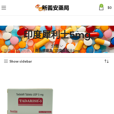
0
$
0
印度犀利士5mg
分類
首頁
商品列表
商品標籤為 “印度犀利士5mg”
顯示單一結果
Show sidebar