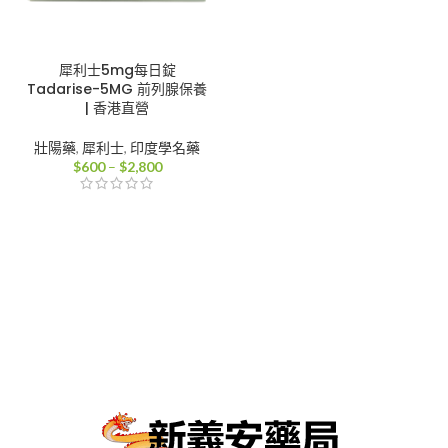
犀利士5mg每日錠
Tadarise-5MG 前列腺保養
| 香港直營
壯陽藥
,
犀利士
,
印度學名藥
價
$
600
–
$
2,800
格
範
圍：
$600
到
$2,800