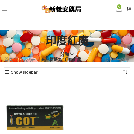
0
$
0
印度紅魔
分類
首頁
商品列表
商品標籤為 “印度紅魔”
顯示單一結果
Show sidebar