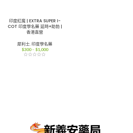
印度紅魔 | EXTRA SUPER I-
COT 印度學名藥 延時+助勃 |
香港直營
犀利士
,
印度學名藥
價
$
300
–
$
1,000
格
範
圍：
$300
到
$1,000