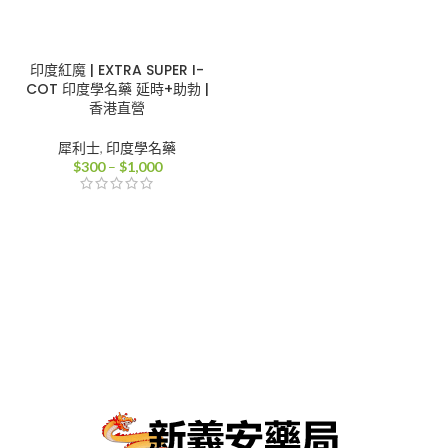
印度紅魔 | EXTRA SUPER I-
COT 印度學名藥 延時+助勃 |
香港直營
犀利士
,
印度學名藥
價
$
300
–
$
1,000
格
範
圍：
$300
到
$1,000